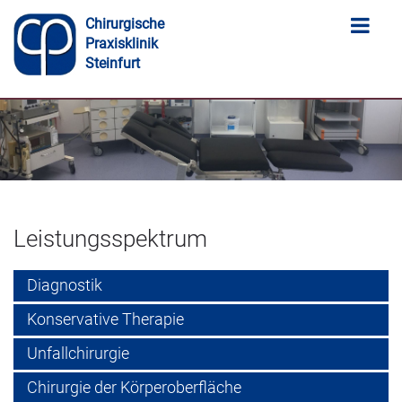
Chirurgische
Praxisklinik
Steinfurt
Leistungsspektrum
Diagnostik
Konservative Therapie
Unfallchirurgie
Chirurgie der Körperoberfläche