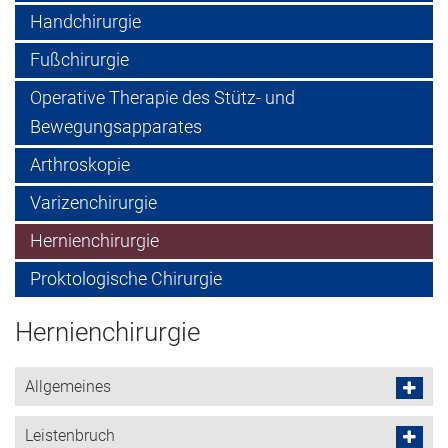
Handchirurgie
Fußchirurgie
Operative Therapie des Stütz- und
Bewegungsapparates
Arthroskopie
Varizenchirurgie
Hernienchirurgie
Proktologische Chirurgie
Hernienchirurgie
Allgemeines
Leistenbruch